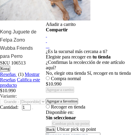
Añadir a carrito
Compartir
Kong Juguete de
Felpa Zorro
Wubba Friends
¿Es la sucursal más cercana a ti?
para Perro
Elegiste para recoger en
tu tienda
¿Confirmas la recolección de este artículo
SKU
106513
aquí?
Kong
No, elegir otra tienda
Sí, recoger en tu tienda
Reseñas
(1)
Mostrar
Compra normal
Reseñas
Califica este
$10.990
producto
Agregar a carrito
$10.990
Variante:
Agregar a favoritos
Recoger en tienda
Cantidad:
Disponible en:
Sin seleccionar
Cambiar pick up point
Ubicar pick up point
Back