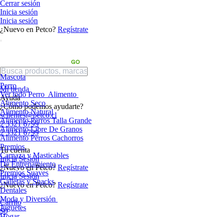
Cerrar sesión
Inicia sesión
Inicia sesión
¿Nuevo en Petco?
Regístrate
Mascota
Perro
Mi tienda
Ver todo Perro
Alimento
Ayuda
Alimento Seco
¿Cómo podemos ayudarte?
Alimento Natural
sclientes@petco.cl
Alimento Perros Talla Grande
2 3321 6799
Alimento Libre De Granos
2 3321 6799
Alimento Perros Cachorros
Premios
Tu cuenta
Carnaza y Masticables
Inicia Sesión
De Entrenamiento
¿Nuevo en Petco?
Regístrate
Premios Suaves
Inicia Sesión
Galletas y Snacks
¿Nuevo en Petco?
Regístrate
Dentales
Moda y Diversión
Carrito
Juguetes
$0
Hogar