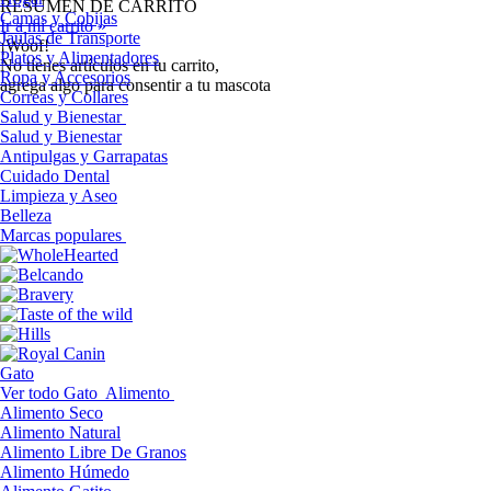
RESUMEN DE CARRITO
Camas y Cobijas
Ir a mi carrito »
Jaulas de Transporte
¡Woof!
Platos y Alimentadores
No tíenes artículos en tu carrito,
Ropa y Accesorios
agrega algo para consentir a tu mascota
Correas y Collares
Salud y Bienestar
Salud y Bienestar
Antipulgas y Garrapatas
Cuidado Dental
Limpieza y Aseo
Belleza
Marcas populares
Gato
Ver todo Gato
Alimento
Alimento Seco
Alimento Natural
Alimento Libre De Granos
Alimento Húmedo