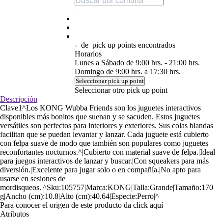
-
de
pick up points encontrados
Horarios
Lunes a Sábado de 9:00 hrs. - 21:00 hrs.
Domingo de 9:00 hrs. a 17:30 hrs.
Seleccionar pick up point
Seleccionar otro pick up point
Descripción
Clave1^Los KONG Wubba Friends son los juguetes interactivos
disponibles más bonitos que suenan y se sacuden. Estos juguetes
versátiles son perfectos para interiores y exteriores. Sus colas blandas
facilitan que se puedan levantar y lanzar. Cada juguete está cubierto
con felpa suave de modo que también son populares como juguetes
reconfortantes nocturnos.^|Cubierto con material suave de felpa.|Ideal
para juegos interactivos de lanzar y buscar.|Con squeakers para más
diversión.|Excelente para jugar solo o en compañía.|No apto para
usarse en sesiones de
mordisqueos.|^Sku:105757|Marca:KONG|Talla:Grande|Tamaño:170
g|Ancho (cm):10.8|Alto (cm):40.64|Especie:Perro|^
Para conocer el origen de este producto da click
aquí
Atributos