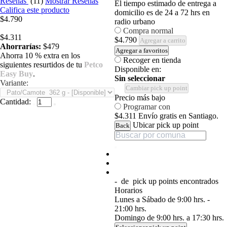
Reseñas
(11)
Mostrar Reseñas
El tiempo estimado de entrega a
Califica este producto
domicilio es de 24 a 72 hrs en
$4.790
radio urbano
Compra normal
$4.311
$4.790
Agregar a carrito
Ahorrarías:
$479
Agregar a favoritos
Ahorra 10 % extra en los
Recoger en tienda
siguientes resurtidos de tu
Petco
Disponible en:
Easy Buy
.
Sin seleccionar
Variante:
Cambiar pick up point
Precio más bajo
Cantidad:
Programar con
$4.311
Envío gratis en Santiago.
Ubicar pick up point
Back
-
de
pick up points encontrados
Horarios
Lunes a Sábado de 9:00 hrs. -
21:00 hrs.
Domingo de 9:00 hrs. a 17:30 hrs.