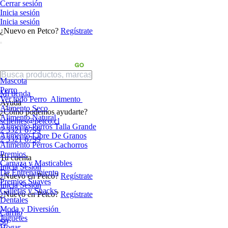
Cerrar sesión
Inicia sesión
Inicia sesión
¿Nuevo en Petco?
Regístrate
Mascota
Perro
Mi tienda
Ver todo Perro
Alimento
Ayuda
Alimento Seco
¿Cómo podemos ayudarte?
Alimento Natural
sclientes@petco.cl
Alimento Perros Talla Grande
2 3321 6799
Alimento Libre De Granos
2 3321 6799
Alimento Perros Cachorros
Premios
Tu cuenta
Carnaza y Masticables
Inicia Sesión
De Entrenamiento
¿Nuevo en Petco?
Regístrate
Premios Suaves
Inicia Sesión
Galletas y Snacks
¿Nuevo en Petco?
Regístrate
Dentales
Moda y Diversión
Carrito
Juguetes
$0
Hogar