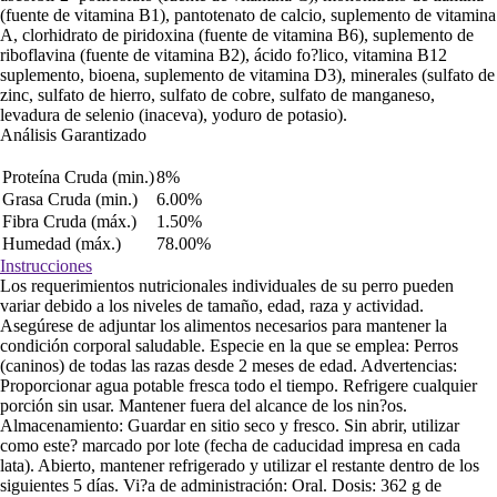
(fuente de vitamina B1), pantotenato de calcio, suplemento de vitamina
A, clorhidrato de piridoxina (fuente de vitamina B6), suplemento de
riboflavina (fuente de vitamina B2), ácido fo?lico, vitamina B12
suplemento, bioena, suplemento de vitamina D3), minerales (sulfato de
zinc, sulfato de hierro, sulfato de cobre, sulfato de manganeso,
levadura de selenio (inaceva), yoduro de potasio).
Análisis Garantizado
Proteína Cruda (min.)
8%
Grasa Cruda (min.)
6.00%
Fibra Cruda (máx.)
1.50%
Humedad (máx.)
78.00%
Instrucciones
Los requerimientos nutricionales individuales de su perro pueden
variar debido a los niveles de tamaño, edad, raza y actividad.
Asegúrese de adjuntar los alimentos necesarios para mantener la
condición corporal saludable. Especie en la que se emplea: Perros
(caninos) de todas las razas desde 2 meses de edad. Advertencias:
Proporcionar agua potable fresca todo el tiempo. Refrigere cualquier
porción sin usar. Mantener fuera del alcance de los nin?os.
Almacenamiento: Guardar en sitio seco y fresco. Sin abrir, utilizar
como este? marcado por lote (fecha de caducidad impresa en cada
lata). Abierto, mantener refrigerado y utilizar el restante dentro de los
siguientes 5 días. Vi?a de administración: Oral. Dosis: 362 g de