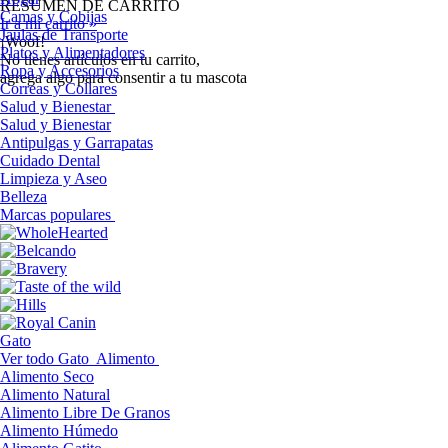
RESUMEN DE CARRITO
Camas y Cobijas
Ir a mi carrito »
Jaulas de Transporte
¡Woof!
Platos y Alimentadores
No tíenes artículos en tu carrito,
Ropa y Accesorios
agrega algo para consentir a tu mascota
Correas y Collares
Salud y Bienestar
Salud y Bienestar
Antipulgas y Garrapatas
Cuidado Dental
Limpieza y Aseo
Belleza
Marcas populares
Gato
Ver todo Gato
Alimento
Alimento Seco
Alimento Natural
Alimento Libre De Granos
Alimento Húmedo