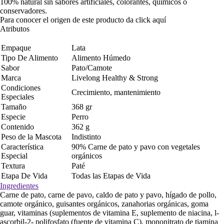
100% natural sin sabores artificiales, colorantes, químicos o
conservadores.
Para conocer el origen de este producto da click
aquí
Atributos
Empaque
Lata
Tipo De Alimento
Alimento Húmedo
Sabor
Pato/Camote
Marca
Livelong Healthy & Strong
Condiciones
Crecimiento, mantenimiento
Especiales
Tamaño
368 gr
Especie
Perro
Contenido
362 g
Peso de la Mascota
Indistinto
Característica
90% Carne de pato y pavo con vegetales
Especial
orgánicos
Textura
Paté
Etapa De Vida
Todas las Etapas de Vida
Ingredientes
Carne de pato, carne de pavo, caldo de pato y pavo, hígado de pollo,
camote orgánico, guisantes orgánicos, zanahorias orgánicas, goma
guar, vitaminas (suplementos de vitamina E, suplemento de niacina, l-
ascorbil-2- polifosfato (fuente de vitamina C), mononitrato de tiamina