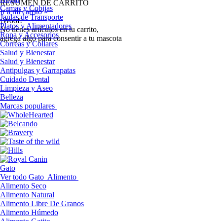
RESUMEN DE CARRITO
Camas y Cobijas
Ir a mi carrito »
Jaulas de Transporte
¡Woof!
Platos y Alimentadores
No tíenes artículos en tu carrito,
Ropa y Accesorios
agrega algo para consentir a tu mascota
Correas y Collares
Salud y Bienestar
Salud y Bienestar
Antipulgas y Garrapatas
Cuidado Dental
Limpieza y Aseo
Belleza
Marcas populares
Gato
Ver todo Gato
Alimento
Alimento Seco
Alimento Natural
Alimento Libre De Granos
Alimento Húmedo