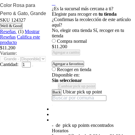
Color Rosa para
¿Es la sucursal más cercana a ti?
Perro & Gato, Grande
Elegiste para recoger en
tu tienda
¿Confirmas la recolección de este artículo
SKU
124327
aquí?
Well & Good
No, elegir otra tienda
Sí, recoger en tu
Reseñas
(1)
Mostrar
tienda
Reseñas
Califica este
Compra normal
producto
$11.200
$11.200
Agregar a carrito
Variante:
Agregar a favoritos
Cantidad:
Recoger en tienda
Disponible en:
Sin seleccionar
Cambiar pick up point
Ubicar pick up point
Back
-
de
pick up points encontrados
Horarios