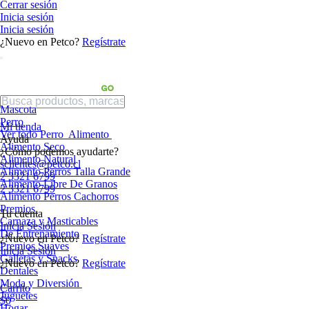
Cerrar sesión
Inicia sesión
Inicia sesión
¿Nuevo en Petco?
Regístrate
Mascota
Perro
Mi tienda
Ver todo Perro
Alimento
Ayuda
Alimento Seco
¿Cómo podemos ayudarte?
Alimento Natural
sclientes@petco.cl
Alimento Perros Talla Grande
2 3321 6799
Alimento Libre De Granos
2 3321 6799
Alimento Perros Cachorros
Premios
Tu cuenta
Carnaza y Masticables
Inicia Sesión
De Entrenamiento
¿Nuevo en Petco?
Regístrate
Premios Suaves
Inicia Sesión
Galletas y Snacks
¿Nuevo en Petco?
Regístrate
Dentales
Moda y Diversión
Carrito
Juguetes
$0
Hogar