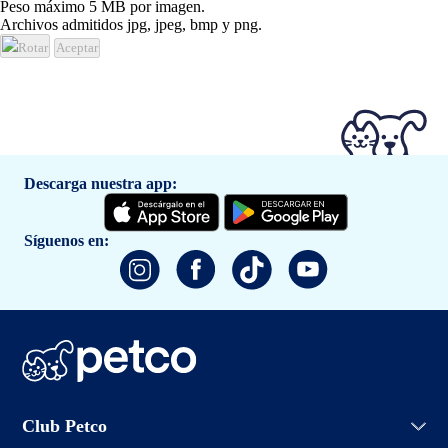
Peso máximo 5 MB por imagen.
Archivos admitidos jpg, jpeg, bmp y png.
Rotar
Aceptar
Descarga nuestra app:
Síguenos en:
Iniciar sesión
Club Petco
Crear cuenta