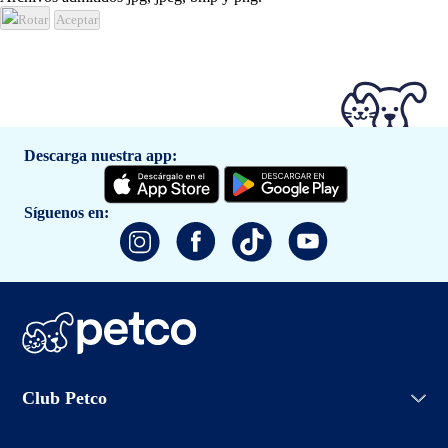
Rotar
Aceptar
Descarga nuestra app:
Síguenos en:
Iniciar sesión
Club Petco
Crear cuenta
Entrenamiento
Conoce Club Petco