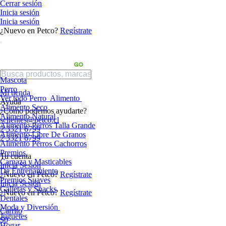
Cerrar sesión
Inicia sesión
Inicia sesión
¿Nuevo en Petco?
Regístrate
Mascota
Perro
Mi tienda
Ver todo Perro
Alimento
Ayuda
Alimento Seco
¿Cómo podemos ayudarte?
Alimento Natural
sclientes@petco.cl
Alimento Perros Talla Grande
2 3321 6799
Alimento Libre De Granos
2 3321 6799
Alimento Perros Cachorros
Premios
Tu cuenta
Carnaza y Masticables
Inicia Sesión
De Entrenamiento
¿Nuevo en Petco?
Regístrate
Premios Suaves
Inicia Sesión
Galletas y Snacks
¿Nuevo en Petco?
Regístrate
Dentales
Moda y Diversión
Carrito
Juguetes
$0
Hogar