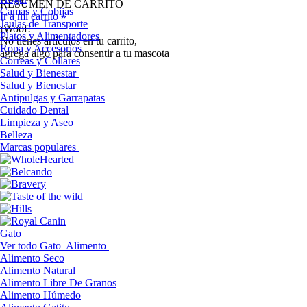
RESUMEN DE CARRITO
Camas y Cobijas
Ir a mi carrito »
Jaulas de Transporte
¡Woof!
Platos y Alimentadores
No tíenes artículos en tu carrito,
Ropa y Accesorios
agrega algo para consentir a tu mascota
Correas y Collares
Salud y Bienestar
Salud y Bienestar
Antipulgas y Garrapatas
Cuidado Dental
Limpieza y Aseo
Belleza
Marcas populares
Gato
Ver todo Gato
Alimento
Alimento Seco
Alimento Natural
Alimento Libre De Granos
Alimento Húmedo