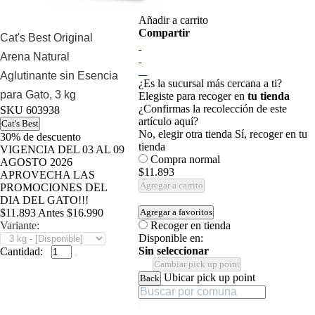
Añadir a carrito
Compartir
Cat's Best Original
Arena Natural
Aglutinante sin Esencia
¿Es la sucursal más cercana a ti?
para Gato, 3 kg
Elegiste para recoger en
tu tienda
¿Confirmas la recolección de este
SKU
603938
artículo aquí?
Cat's Best
No, elegir otra tienda
Sí, recoger en tu
30%
de descuento
tienda
VIGENCIA DEL 03 AL 09
Compra normal
AGOSTO 2026
$11.893
APROVECHA LAS
Agregar a carrito
PROMOCIONES DEL
DIA DEL GATO!!!
$11.893
Antes
$16.990
Agregar a favoritos
Variante:
Recoger en tienda
Disponible en:
Sin seleccionar
Cantidad:
Cambiar pick up point
Ubicar pick up point
Back