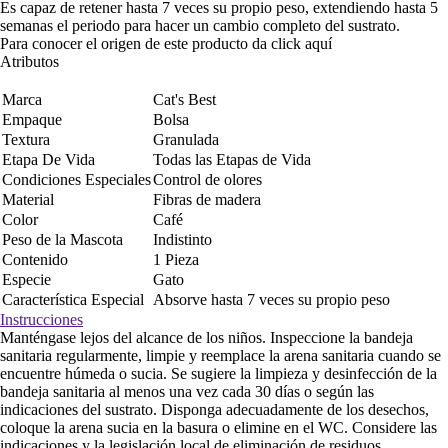
Es capaz de retener hasta 7 veces su propio peso, extendiendo hasta 5
semanas el periodo para hacer un cambio completo del sustrato.
Para conocer el origen de este producto da click
aquí
Atributos
Marca
Cat's Best
Empaque
Bolsa
Textura
Granulada
Etapa De Vida
Todas las Etapas de Vida
Condiciones Especiales
Control de olores
Material
Fibras de madera
Color
Café
Peso de la Mascota
Indistinto
Contenido
1 Pieza
Especie
Gato
Característica Especial
Absorve hasta 7 veces su propio peso
Instrucciones
Manténgase lejos del alcance de los niños. Inspeccione la bandeja
sanitaria regularmente, limpie y reemplace la arena sanitaria cuando se
encuentre húmeda o sucia. Se sugiere la limpieza y desinfección de la
bandeja sanitaria al menos una vez cada 30 días o según las
indicaciones del sustrato. Disponga adecuadamente de los desechos,
coloque la arena sucia en la basura o elimine en el WC. Considere las
indicaciones y la legislación local de eliminación de residuos.