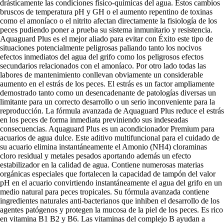
drásticamente las condiciones físico-químicas del agua. Estos cambios
bruscos de temperatura pH y GH o el aumento repentino de toxinas
como el amoníaco o el nitrito afectan directamente la fisiología de los
peces pudiendo poner a prueba su sistema inmunitario y resistencia.
Aquaguard Plus es el mejor aliado para evitar con Éxito este tipo de
situaciones potencialmente peligrosas paliando tanto los nocivos
efectos inmediatos del agua del grifo como los peligrosos efectos
secundarios relacionados con el amoníaco. Por otro lado todas las
labores de mantenimiento conllevan obviamente un considerable
aumento en el estrás de los peces. El estrás es un factor ampliamente
demostrado tanto como un desencadenante de patologías diversas un
limitante para un correcto desarrollo o un serio inconveniente para la
reproducción. La fórmula avanzada de Aquaguard Plus reduce el estrás
en los peces de forma inmediata previniendo sus indeseadas
consecuencias. Aquaguard Plus es un acondicionador Premium para
acuarios de agua dulce. Este aditivo multifuncional para el cuidado de
su acuario elimina instantáneamente el Amonio (NH4) cloraminas
cloro residual y metales pesados aportando además un efecto
estabilizador en la calidad de agua. Contiene numerosas materias
orgánicas especiales que fortalecen la capacidad de tampón del valor
pH en el acuario convirtiendo instantáneamente el agua del grifo en un
medio natural para peces tropicales. Su fórmula avanzada contiene
ingredientes naturales anti-bacterianos que inhiben el desarrollo de los
agentes patógenos y protegen la mucosa de la piel de los peces. Es rico
en vitamina B1 B2 y B6. Las vitaminas del complejo B ayudan a