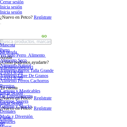
Cerrar sesión
Inicia sesión
Inicia sesión
¿Nuevo en Petco?
Regístrate
Mascota
Perro
Mi tienda
Ver todo Perro
Alimento
Ayuda
Alimento Seco
¿Cómo podemos ayudarte?
Alimento Natural
sclientes@petco.cl
Alimento Perros Talla Grande
2 3321 6799
Alimento Libre De Granos
2 3321 6799
Alimento Perros Cachorros
Premios
Tu cuenta
Carnaza y Masticables
Inicia Sesión
De Entrenamiento
¿Nuevo en Petco?
Regístrate
Premios Suaves
Inicia Sesión
Galletas y Snacks
¿Nuevo en Petco?
Regístrate
Dentales
Moda y Diversión
Carrito
Juguetes
$0
Hogar