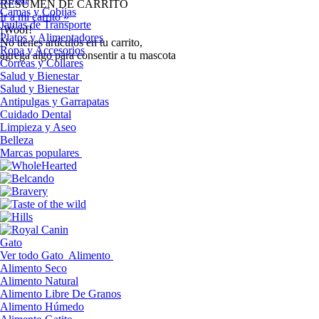
RESUMEN DE CARRITO
Camas y Cobijas
Ir a mi carrito »
Jaulas de Transporte
¡Woof!
Platos y Alimentadores
No tíenes artículos en tu carrito,
Ropa y Accesorios
agrega algo para consentir a tu mascota
Correas y Collares
Salud y Bienestar
Salud y Bienestar
Antipulgas y Garrapatas
Cuidado Dental
Limpieza y Aseo
Belleza
Marcas populares
Gato
Ver todo Gato
Alimento
Alimento Seco
Alimento Natural
Alimento Libre De Granos
Alimento Húmedo