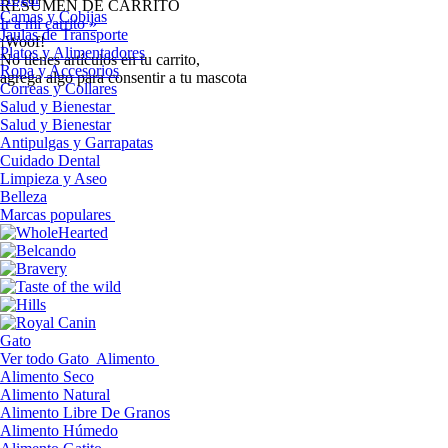
RESUMEN DE CARRITO
Camas y Cobijas
Ir a mi carrito »
Jaulas de Transporte
¡Woof!
Platos y Alimentadores
No tíenes artículos en tu carrito,
Ropa y Accesorios
agrega algo para consentir a tu mascota
Correas y Collares
Salud y Bienestar
Salud y Bienestar
Antipulgas y Garrapatas
Cuidado Dental
Limpieza y Aseo
Belleza
Marcas populares
Gato
Ver todo Gato
Alimento
Alimento Seco
Alimento Natural
Alimento Libre De Granos
Alimento Húmedo