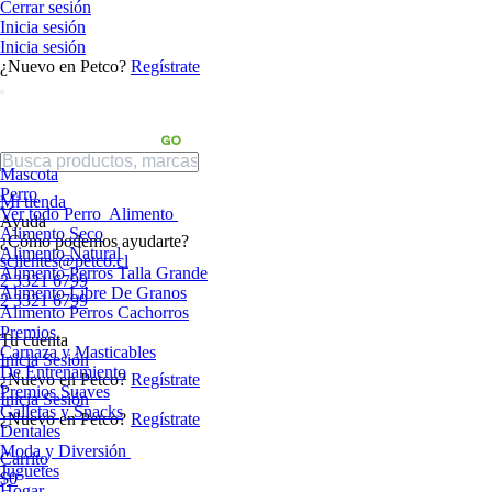
Cerrar sesión
Inicia sesión
Inicia sesión
¿Nuevo en Petco?
Regístrate
Mascota
Perro
Mi tienda
Ver todo Perro
Alimento
Ayuda
Alimento Seco
¿Cómo podemos ayudarte?
Alimento Natural
sclientes@petco.cl
Alimento Perros Talla Grande
2 3321 6799
Alimento Libre De Granos
2 3321 6799
Alimento Perros Cachorros
Premios
Tu cuenta
Carnaza y Masticables
Inicia Sesión
De Entrenamiento
¿Nuevo en Petco?
Regístrate
Premios Suaves
Inicia Sesión
Galletas y Snacks
¿Nuevo en Petco?
Regístrate
Dentales
Moda y Diversión
Carrito
Juguetes
$0
Hogar