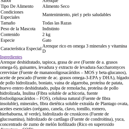
Sabor
Arenque
Tipo De Alimento
Alimento Seco
Condiciones
Mantenimiento, piel y pelo saludables
Especiales
Tamaño
Todas las Razas
Peso de la Mascota
Indistinto
Contenido
2 kg
Especie
Gato
Arenque rico en omega 3 minerales y vitamina
Característica Especial
D
Ingredientes
Arenque deshidratado, tapioca, grasa de ave (Fuente de a. grasos
omega-6), guisantes, levadura y extracto de levadura-Saccharomyces
cerevisiae (Fuente de mananooligosacáridos – MOS y beta-glucanos),
aceite de pescado (Fuente de ac. grasos omega-3-EPA y DHA), hígado
de pollo hidrolizado, boniato, vaina de algarroba, proteína de patata,
huevo entero deshidratado, pulpa de remolacha, proteína de pollo
hidrolizada, Inulina (Fibra soluble de achicoria, fuente
fosfooligosacáridos – FOS), celulosa natural (Fuente de fibra
insoluble), minerales, fibra dietética soluble extraída de Plantago ovata,
aceites esenciales (orégano, canela, clavo, tomillo, romero,
hierbabuena, té verde), hidrolizado de crustáceos (Fuente de
glucosamina), hidrolizado de cartílago (Fuente de condroitina), yuca,
concentrado de zumo de melón liofilizado (Rico en superoxido