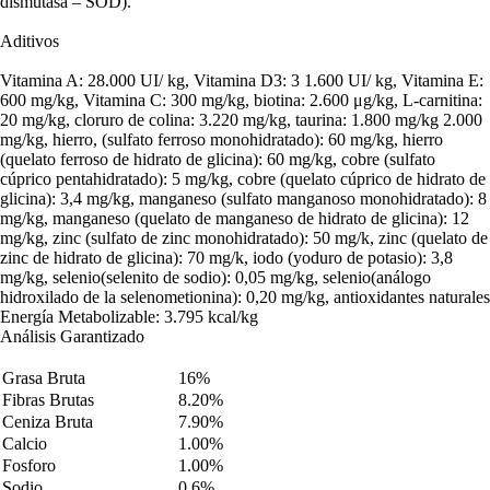
dismutasa – SOD).
Aditivos
Vitamina A: 28.000 UI/ kg, Vitamina D3: 3 1.600 UI/ kg, Vitamina E:
600 mg/kg, Vitamina C: 300 mg/kg, biotina: 2.600 μg/kg, L-carnitina:
20 mg/kg, cloruro de colina: 3.220 mg/kg, taurina: 1.800 mg/kg 2.000
mg/kg, hierro, (sulfato ferroso monohidratado): 60 mg/kg, hierro
(quelato ferroso de hidrato de glicina): 60 mg/kg, cobre (sulfato
cúprico pentahidratado): 5 mg/kg, cobre (quelato cúprico de hidrato de
glicina): 3,4 mg/kg, manganeso (sulfato manganoso monohidratado): 8
mg/kg, manganeso (quelato de manganeso de hidrato de glicina): 12
mg/kg, zinc (sulfato de zinc monohidratado): 50 mg/k, zinc (quelato de
zinc de hidrato de glicina): 70 mg/k, iodo (yoduro de potasio): 3,8
mg/kg, selenio(selenito de sodio): 0,05 mg/kg, selenio(análogo
hidroxilado de la selenometionina): 0,20 mg/kg, antioxidantes naturales
Energía Metabolizable: 3.795 kcal/kg
Análisis Garantizado
Grasa Bruta
16%
Fibras Brutas
8.20%
Ceniza Bruta
7.90%
Calcio
1.00%
Fosforo
1.00%
Sodio
0.6%