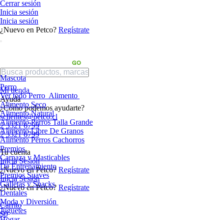
Cerrar sesión
Inicia sesión
Inicia sesión
¿Nuevo en Petco?
Regístrate
Mascota
Perro
Mi tienda
Ver todo Perro
Alimento
Ayuda
Alimento Seco
¿Cómo podemos ayudarte?
Alimento Natural
sclientes@petco.cl
Alimento Perros Talla Grande
2 3321 6799
Alimento Libre De Granos
2 3321 6799
Alimento Perros Cachorros
Premios
Tu cuenta
Carnaza y Masticables
Inicia Sesión
De Entrenamiento
¿Nuevo en Petco?
Regístrate
Premios Suaves
Inicia Sesión
Galletas y Snacks
¿Nuevo en Petco?
Regístrate
Dentales
Moda y Diversión
Carrito
Juguetes
$0
Hogar