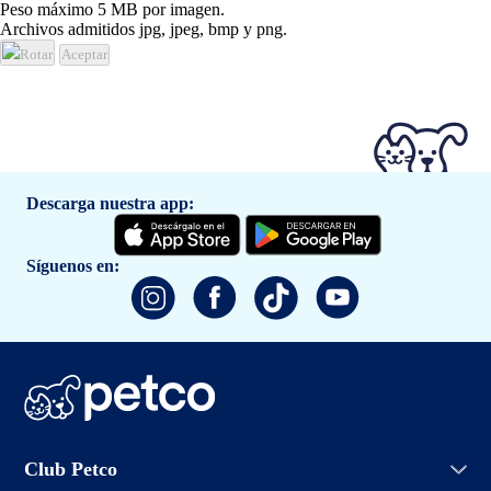
Peso máximo 5 MB por imagen.
Archivos admitidos jpg, jpeg, bmp y png.
Rotar
Aceptar
Descarga nuestra app:
Síguenos en:
Iniciar sesión
Club Petco
Crear cuenta