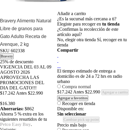
Añadir a carrito
¿Es la sucursal más cercana a ti?
Bravery Alimento Natural
Elegiste para recoger en
tu tienda
Libre de granos para
¿Confirmas la recolección de este
artículo aquí?
Gato Adulto Receta de
No, elegir otra tienda
Sí, recoger en tu
Arenque, 2 kg
tienda
Compartir
SKU
602338
Bravery
25%
de descuento
VIGENCIA DEL 03 AL 09
El tiempo estimado de entrega a
AGOSTO 2026
domicilio es de 24 a 72 hrs en radio
APROVECHA LAS
urbano
PROMOCIONES DEL
Compra normal
DIA DEL GATO!!!
$17.242
Antes
$22.990
Agregar a carrito
$17.242
Antes
$22.990
Agregar a favoritos
$16.380
Recoger en tienda
Ahorrarías:
$862
Disponible en:
Ahorra 5 % extra en los
Sin seleccionar
siguientes resurtidos de tu
Cambiar pick up point
Petco Easy Buy
.
Precio más bajo
Variante: