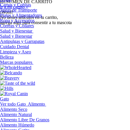
RESUMEN DE CARRITO
Camas y Cobijas
Ir a mi carrito »
Jaulas de Transporte
¡Woof!
Platos y Alimentadores
No tíenes artículos en tu carrito,
Ropa y Accesorios
agrega algo para consentir a tu mascota
Correas y Collares
Salud y Bienestar
Salud y Bienestar
Antipulgas y Garrapatas
Cuidado Dental
Limpieza y Aseo
Belleza
Marcas populares
Gato
Ver todo Gato
Alimento
Alimento Seco
Alimento Natural
Alimento Libre De Granos
Alimento Húmedo