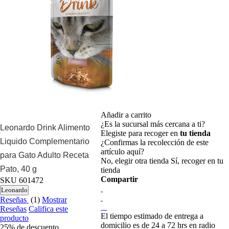
Añadir a carrito
¿Es la sucursal más cercana a ti?
Leonardo Drink Alimento
Elegiste para recoger en
tu tienda
Liquido Complementario
¿Confirmas la recolección de este
artículo aquí?
para Gato Adulto Receta
No, elegir otra tienda
Sí, recoger en tu
Pato, 40 g
tienda
Compartir
SKU
601472
Leonardo
Reseñas
(1)
Mostrar
Reseñas
Califica este
El tiempo estimado de entrega a
producto
domicilio es de 24 a 72 hrs en radio
25%
de descuento