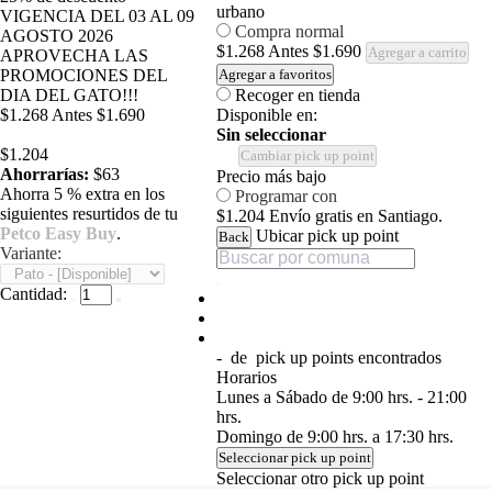
urbano
VIGENCIA DEL 03 AL 09
Compra normal
AGOSTO 2026
$1.268
Antes
$1.690
Agregar a carrito
APROVECHA LAS
PROMOCIONES DEL
Agregar a favoritos
DIA DEL GATO!!!
Recoger en tienda
$1.268
Antes
$1.690
Disponible en:
Sin seleccionar
$1.204
Cambiar pick up point
Ahorrarías:
$63
Precio más bajo
Ahorra 5 % extra en los
Programar con
siguientes resurtidos de tu
$1.204
Envío gratis en Santiago.
Petco Easy Buy
.
Ubicar pick up point
Back
Variante:
Cantidad:
-
de
pick up points encontrados
Horarios
Lunes a Sábado de 9:00 hrs. - 21:00
hrs.
Domingo de 9:00 hrs. a 17:30 hrs.
Seleccionar pick up point
Seleccionar otro pick up point