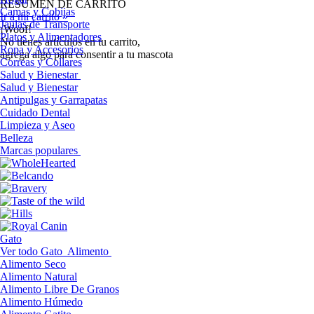
RESUMEN DE CARRITO
Camas y Cobijas
Ir a mi carrito »
Jaulas de Transporte
¡Woof!
Platos y Alimentadores
No tíenes artículos en tu carrito,
Ropa y Accesorios
agrega algo para consentir a tu mascota
Correas y Collares
Salud y Bienestar
Salud y Bienestar
Antipulgas y Garrapatas
Cuidado Dental
Limpieza y Aseo
Belleza
Marcas populares
Gato
Ver todo Gato
Alimento
Alimento Seco
Alimento Natural
Alimento Libre De Granos
Alimento Húmedo