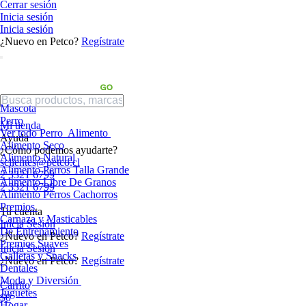
Cerrar sesión
Inicia sesión
Inicia sesión
¿Nuevo en Petco?
Regístrate
Mascota
Perro
Mi tienda
Ver todo Perro
Alimento
Ayuda
Alimento Seco
¿Cómo podemos ayudarte?
Alimento Natural
sclientes@petco.cl
Alimento Perros Talla Grande
2 3321 6799
Alimento Libre De Granos
2 3321 6799
Alimento Perros Cachorros
Premios
Tu cuenta
Carnaza y Masticables
Inicia Sesión
De Entrenamiento
¿Nuevo en Petco?
Regístrate
Premios Suaves
Inicia Sesión
Galletas y Snacks
¿Nuevo en Petco?
Regístrate
Dentales
Moda y Diversión
Carrito
Juguetes
$0
Hogar