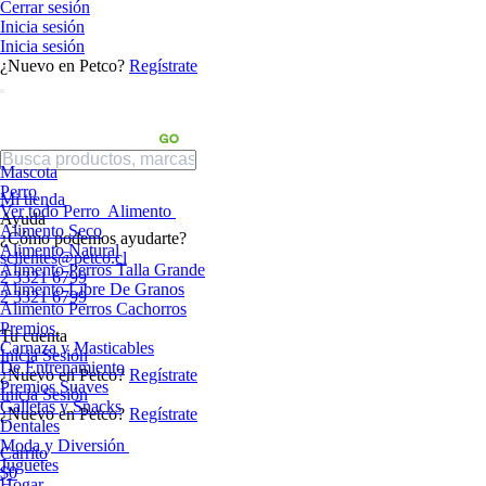
Cerrar sesión
Inicia sesión
Inicia sesión
¿Nuevo en Petco?
Regístrate
Mascota
Perro
Mi tienda
Ver todo Perro
Alimento
Ayuda
Alimento Seco
¿Cómo podemos ayudarte?
Alimento Natural
sclientes@petco.cl
Alimento Perros Talla Grande
2 3321 6799
Alimento Libre De Granos
2 3321 6799
Alimento Perros Cachorros
Premios
Tu cuenta
Carnaza y Masticables
Inicia Sesión
De Entrenamiento
¿Nuevo en Petco?
Regístrate
Premios Suaves
Inicia Sesión
Galletas y Snacks
¿Nuevo en Petco?
Regístrate
Dentales
Moda y Diversión
Carrito
Juguetes
$0
Hogar