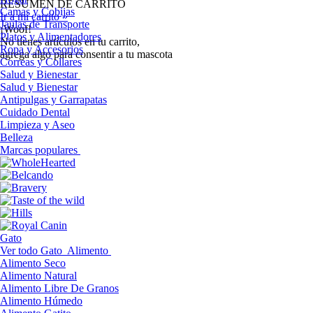
RESUMEN DE CARRITO
Camas y Cobijas
Ir a mi carrito »
Jaulas de Transporte
¡Woof!
Platos y Alimentadores
No tíenes artículos en tu carrito,
Ropa y Accesorios
agrega algo para consentir a tu mascota
Correas y Collares
Salud y Bienestar
Salud y Bienestar
Antipulgas y Garrapatas
Cuidado Dental
Limpieza y Aseo
Belleza
Marcas populares
Gato
Ver todo Gato
Alimento
Alimento Seco
Alimento Natural
Alimento Libre De Granos
Alimento Húmedo