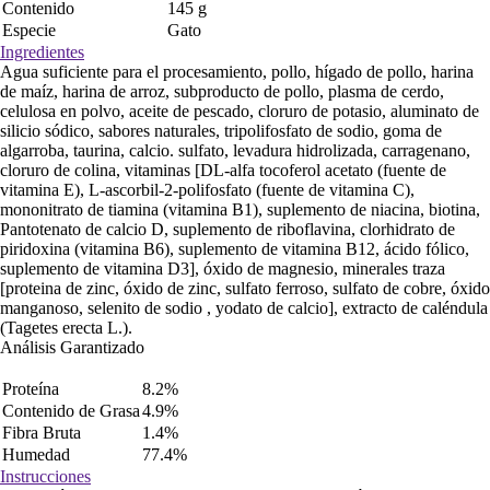
Contenido
145 g
Especie
Gato
Ingredientes
Agua suficiente para el procesamiento, pollo, hígado de pollo, harina
de maíz, harina de arroz, subproducto de pollo, plasma de cerdo,
celulosa en polvo, aceite de pescado, cloruro de potasio, aluminato de
silicio sódico, sabores naturales, tripolifosfato de sodio, goma de
algarroba, taurina, calcio. sulfato, levadura hidrolizada, carragenano,
cloruro de colina, vitaminas [DL-alfa tocoferol acetato (fuente de
vitamina E), L-ascorbil-2-polifosfato (fuente de vitamina C),
mononitrato de tiamina (vitamina B1), suplemento de niacina, biotina,
Pantotenato de calcio D, suplemento de riboflavina, clorhidrato de
piridoxina (vitamina B6), suplemento de vitamina B12, ácido fólico,
suplemento de vitamina D3], óxido de magnesio, minerales traza
[proteina de zinc, óxido de zinc, sulfato ferroso, sulfato de cobre, óxido
manganoso, selenito de sodio , yodato de calcio], extracto de caléndula
(Tagetes erecta L.).
Análisis Garantizado
Proteína
8.2%
Contenido de Grasa
4.9%
Fibra Bruta
1.4%
Humedad
77.4%
Instrucciones