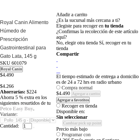
Añadir a carrito
¿Es la sucursal más cercana a ti?
Royal Canin Alimento
Elegiste para recoger en
tu tienda
Húmedo de
¿Confirmas la recolección de este artículo
aquí?
Prescripción
No, elegir otra tienda
Sí, recoger en tu
Gastrointestinal para
tienda
Compartir
Gato Lata, 145 g
SKU
601079
Royal Canin
$4.490
El tiempo estimado de entrega a domicilio
es de 24 a 72 hrs en radio urbano
$4.266
Compra normal
Ahorrarías:
$224
$4.490
Agregar a carrito
Ahorra 5 % extra en los
Agregar a favoritos
siguientes resurtidos de tu
Recoger en tienda
Petco Easy Buy
.
Disponible en:
Variante:
Sin seleccionar
Cambiar pick up point
Cantidad:
Precio más bajo
Programar con