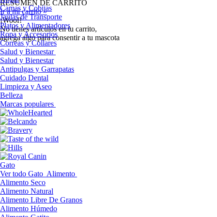
RESUMEN DE CARRITO
Camas y Cobijas
Ir a mi carrito »
Jaulas de Transporte
¡Woof!
Platos y Alimentadores
No tíenes artículos en tu carrito,
Ropa y Accesorios
agrega algo para consentir a tu mascota
Correas y Collares
Salud y Bienestar
Salud y Bienestar
Antipulgas y Garrapatas
Cuidado Dental
Limpieza y Aseo
Belleza
Marcas populares
Gato
Ver todo Gato
Alimento
Alimento Seco
Alimento Natural
Alimento Libre De Granos
Alimento Húmedo