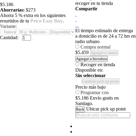
recoger en tu tienda
$5.186
Compartir
Ahorrarías:
$273
Ahorra 5 % extra en los siguientes
resurtidos de tu
Petco Easy Buy
.
Variante:
El tiempo estimado de entrega
a domicilio es de 24 a 72 hrs en
Cantidad:
radio urbano
Compra normal
$5.459
Agregar a carrito
Agregar a favoritos
Recoger en tienda
Disponible en:
Sin seleccionar
Cambiar pick up point
Precio más bajo
Programar con
$5.186
Envío gratis en
Santiago.
Ubicar pick up point
Back