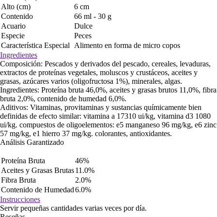
Alto (cm)
6 cm
Contenido
66 ml - 30 g
Acuario
Dulce
Especie
Peces
Característica Especial
Alimento en forma de micro copos
Ingredientes
Composición: Pescados y derivados del pescado, cereales, levaduras,
extractos de proteínas vegetales, moluscos y crustáceos, aceites y
grasas, azúcares varios (oligofructosa 1%), minerales, algas.
Ingredientes: Proteína bruta 46,0%, aceites y grasas brutos 11,0%, fibra
bruta 2,0%, contenido de humedad 6,0%.
Aditivos: Vitaminas, provitaminas y sustancias químicamente bien
definidas de efecto similar: vitamina a 17310 ui/kg, vitamina d3 1080
ui/kg. compuestos de oligoelementos: e5 manganeso 96 mg/kg, e6 zinc
57 mg/kg, e1 hierro 37 mg/kg. colorantes, antioxidantes.
Análisis Garantizado
Proteína Bruta
46%
Aceites y Grasas Brutas
11.0%
Fibra Bruta
2.0%
Contenido de Humedad
6.0%
Instrucciones
Servir pequeñas cantidades varias veces por día.
Reseñas