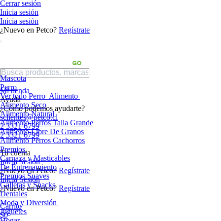
Cerrar sesión
Inicia sesión
Inicia sesión
¿Nuevo en Petco?
Regístrate
Mascota
Perro
Mi tienda
Ver todo Perro
Alimento
Ayuda
Alimento Seco
¿Cómo podemos ayudarte?
Alimento Natural
sclientes@petco.cl
Alimento Perros Talla Grande
2 3321 6799
Alimento Libre De Granos
2 3321 6799
Alimento Perros Cachorros
Premios
Tu cuenta
Carnaza y Masticables
Inicia Sesión
De Entrenamiento
¿Nuevo en Petco?
Regístrate
Premios Suaves
Inicia Sesión
Galletas y Snacks
¿Nuevo en Petco?
Regístrate
Dentales
Moda y Diversión
Carrito
Juguetes
$0
Hogar