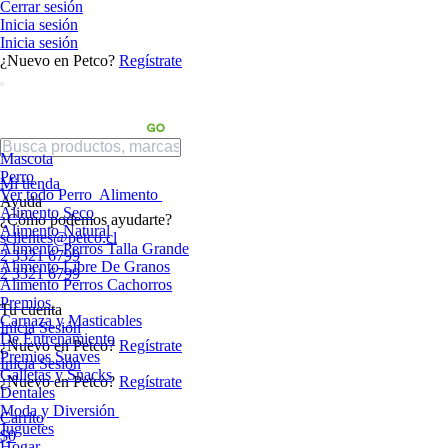
Cerrar sesión
Inicia sesión
Inicia sesión
¿Nuevo en Petco?
Regístrate
Mascota
Perro
Mi tienda
Ver todo Perro
Alimento
Ayuda
Alimento Seco
¿Cómo podemos ayudarte?
Alimento Natural
sclientes@petco.cl
Alimento Perros Talla Grande
2 3321 6799
Alimento Libre De Granos
2 3321 6799
Alimento Perros Cachorros
Premios
Tu cuenta
Carnaza y Masticables
Inicia Sesión
De Entrenamiento
¿Nuevo en Petco?
Regístrate
Premios Suaves
Inicia Sesión
Galletas y Snacks
¿Nuevo en Petco?
Regístrate
Dentales
Moda y Diversión
Carrito
Juguetes
$0
Hogar