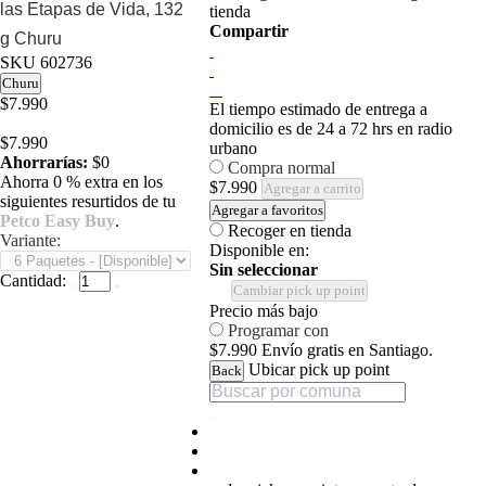
las Etapas de Vida, 132
tienda
Compartir
g Churu
SKU
602736
Churu
$7.990
El tiempo estimado de entrega a
domicilio es de 24 a 72 hrs en radio
$7.990
urbano
Ahorrarías:
$0
Compra normal
Ahorra 0 % extra en los
$7.990
Agregar a carrito
siguientes resurtidos de tu
Agregar a favoritos
Petco Easy Buy
.
Recoger en tienda
Variante:
Disponible en:
Sin seleccionar
Cantidad:
Cambiar pick up point
Precio más bajo
Programar con
$7.990
Envío gratis en Santiago.
Ubicar pick up point
Back