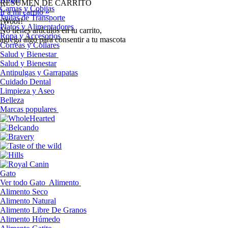
RESUMEN DE CARRITO
Camas y Cobijas
Ir a mi carrito »
Jaulas de Transporte
¡Woof!
Platos y Alimentadores
No tíenes artículos en tu carrito,
Ropa y Accesorios
agrega algo para consentir a tu mascota
Correas y Collares
Salud y Bienestar
Salud y Bienestar
Antipulgas y Garrapatas
Cuidado Dental
Limpieza y Aseo
Belleza
Marcas populares
Gato
Ver todo Gato
Alimento
Alimento Seco
Alimento Natural
Alimento Libre De Granos
Alimento Húmedo