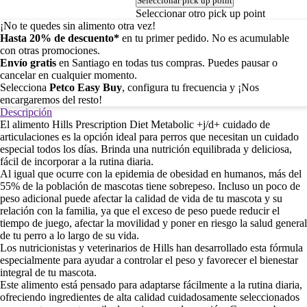
Seleccionar pick up point
Seleccionar otro pick up point
¡No te quedes sin alimento otra vez!
Hasta 20% de descuento*
en tu primer pedido. No es acumulable
con otras promociones.
Envío gratis
en Santiago en todas tus compras. Puedes pausar o
cancelar en cualquier momento.
Selecciona
Petco Easy Buy
, configura tu frecuencia y ¡Nos
encargaremos del resto!
Descripción
El alimento Hills Prescription Diet Metabolic +j/d+ cuidado de
articulaciones es la opción ideal para perros que necesitan un cuidado
especial todos los días. Brinda una nutrición equilibrada y deliciosa,
fácil de incorporar a la rutina diaria.
Al igual que ocurre con la epidemia de obesidad en humanos, más del
55% de la población de mascotas tiene sobrepeso. Incluso un poco de
peso adicional puede afectar la calidad de vida de tu mascota y su
relación con la familia, ya que el exceso de peso puede reducir el
tiempo de juego, afectar la movilidad y poner en riesgo la salud general
de tu perro a lo largo de su vida.
Los nutricionistas y veterinarios de Hills han desarrollado esta fórmula
especialmente para ayudar a controlar el peso y favorecer el bienestar
integral de tu mascota.
Este alimento está pensado para adaptarse fácilmente a la rutina diaria,
ofreciendo ingredientes de alta calidad cuidadosamente seleccionados