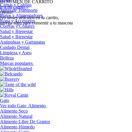
RESUMEN DE CARRITO
Camas y Cobijas
Ir a mi carrito »
Jaulas de Transporte
¡Woof!
Platos y Alimentadores
No tíenes artículos en tu carrito,
Ropa y Accesorios
agrega algo para consentir a tu mascota
Correas y Collares
Salud y Bienestar
Salud y Bienestar
Antipulgas y Garrapatas
Cuidado Dental
Limpieza y Aseo
Belleza
Marcas populares
Gato
Ver todo Gato
Alimento
Alimento Seco
Alimento Natural
Alimento Libre De Granos
Alimento Húmedo