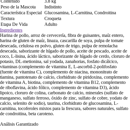
Contenido
3.8 kg
Peso de la Mascota
Indistinto
Característica Especial
Glucosamina, L-Carnitina, Condroitina
Textura
Croqueta
Etapa De Vida
Adulto
Ingredientes
Harina de pollo, arroz de cervecería, fibra de guisantes, maíz entero,
harina de gluten de maíz, linaza, cascarilla de soya, pulpa de tomate
desecada, celulosa en polvo, gluten de trigo, pulpa de remolacha
desecada, saborizante de hígado de pollo, aceite de pescado, aceite de
coco, L-lisina, ácido láctico, saborizante de hígado de cerdo, cloruro de
potasio, DL-metionina, sal yodada, zanahorias, fosfato dicálcico,
vitaminas (complemento de vitamina E, L-ascorbil-2-polifosfato
(fuente de vitamina C), complemento de niacina, mononitrato de
tiamina, pantotenato de calcio, clorhidrato de piridoxina, complemento
de vitamina A, biotina, complemento de vitamina B12, complemento
de riboflavina, ácido fólico, complemento de vitamina D3), ácido
lipoico, cloruro de colina, carbonato de calcio, minerales (sulfato de
manganeso, sulfato ferroso, óxido de zinc, sulfato de cobre, yodato de
calcio, selenito de sodio), taurina, clorhidrato de glucosamina, L-
carnitina, tocoferoles mixtos para la frescura, sabores naturales, sulfato
de condroitina, beta caroteno.
Análisis Garantizado