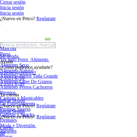
Cerrar sesión
Inicia sesión
Inicia sesión
¿Nuevo en Petco?
Regístrate
Mascota
Perro
Mi tienda
Ver todo Perro
Alimento
Ayuda
Alimento Seco
¿Cómo podemos ayudarte?
Alimento Natural
sclientes@petco.cl
Alimento Perros Talla Grande
2 3321 6799
Alimento Libre De Granos
2 3321 6799
Alimento Perros Cachorros
Premios
Tu cuenta
Carnaza y Masticables
Inicia Sesión
De Entrenamiento
¿Nuevo en Petco?
Regístrate
Premios Suaves
Inicia Sesión
Galletas y Snacks
¿Nuevo en Petco?
Regístrate
Dentales
Moda y Diversión
Carrito
Juguetes
$0
Hogar