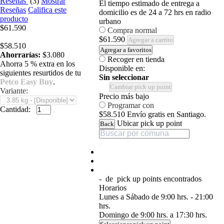
Reseñas
(3)
Mostrar
El tiempo estimado de entrega a
Reseñas
Califica este
domicilio es de 24 a 72 hrs en radio
producto
urbano
$61.590
Compra normal
$61.590
Agregar a carrito
$58.510
Agregar a favoritos
Ahorrarías:
$3.080
Recoger en tienda
Ahorra 5 % extra en los
Disponible en:
siguientes resurtidos de tu
Sin seleccionar
Petco Easy Buy
.
Cambiar pick up point
Variante:
Precio más bajo
Programar con
Cantidad:
$58.510
Envío gratis en Santiago.
Ubicar pick up point
Back
-
de
pick up points encontrados
Horarios
Lunes a Sábado de 9:00 hrs. - 21:00
hrs.
Domingo de 9:00 hrs. a 17:30 hrs.