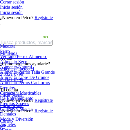
Cerrar sesión
Inicia sesión
Inicia sesión
¿Nuevo en Petco?
Regístrate
Mascota
Perro
Mi tienda
Ver todo Perro
Alimento
Ayuda
Alimento Seco
¿Cómo podemos ayudarte?
Alimento Natural
sclientes@petco.cl
Alimento Perros Talla Grande
2 3321 6799
Alimento Libre De Granos
2 3321 6799
Alimento Perros Cachorros
Premios
Tu cuenta
Carnaza y Masticables
Inicia Sesión
De Entrenamiento
¿Nuevo en Petco?
Regístrate
Premios Suaves
Inicia Sesión
Galletas y Snacks
¿Nuevo en Petco?
Regístrate
Dentales
Moda y Diversión
Carrito
Juguetes
$0
Hogar