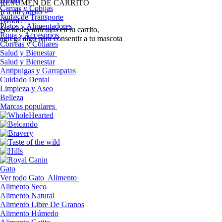
RESUMEN DE CARRITO
Camas y Cobijas
Ir a mi carrito »
Jaulas de Transporte
¡Woof!
Platos y Alimentadores
No tíenes artículos en tu carrito,
Ropa y Accesorios
agrega algo para consentir a tu mascota
Correas y Collares
Salud y Bienestar
Salud y Bienestar
Antipulgas y Garrapatas
Cuidado Dental
Limpieza y Aseo
Belleza
Marcas populares
Gato
Ver todo Gato
Alimento
Alimento Seco
Alimento Natural
Alimento Libre De Granos
Alimento Húmedo