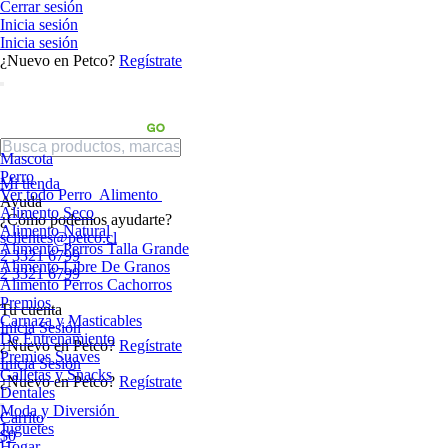
Cerrar sesión
Inicia sesión
Inicia sesión
¿Nuevo en Petco?
Regístrate
Mascota
Perro
Mi tienda
Ver todo Perro
Alimento
Ayuda
Alimento Seco
¿Cómo podemos ayudarte?
Alimento Natural
sclientes@petco.cl
Alimento Perros Talla Grande
2 3321 6799
Alimento Libre De Granos
2 3321 6799
Alimento Perros Cachorros
Premios
Tu cuenta
Carnaza y Masticables
Inicia Sesión
De Entrenamiento
¿Nuevo en Petco?
Regístrate
Premios Suaves
Inicia Sesión
Galletas y Snacks
¿Nuevo en Petco?
Regístrate
Dentales
Moda y Diversión
Carrito
Juguetes
$0
Hogar