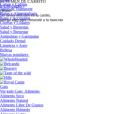
RESUMEN DE CARRITO
Camas y Cobijas
Ir a mi carrito »
Jaulas de Transporte
¡Woof!
Platos y Alimentadores
No tíenes artículos en tu carrito,
Ropa y Accesorios
agrega algo para consentir a tu mascota
Correas y Collares
Salud y Bienestar
Salud y Bienestar
Antipulgas y Garrapatas
Cuidado Dental
Limpieza y Aseo
Belleza
Marcas populares
Gato
Ver todo Gato
Alimento
Alimento Seco
Alimento Natural
Alimento Libre De Granos
Alimento Húmedo