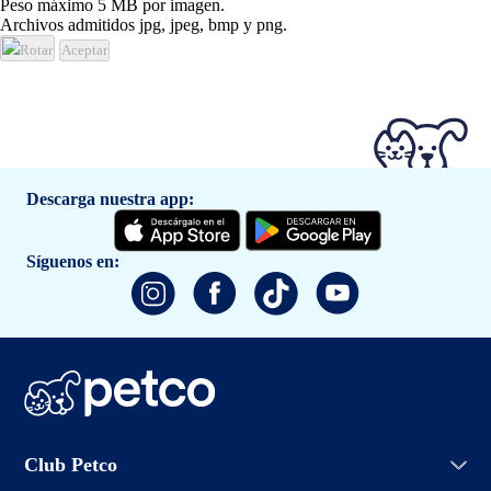
Peso máximo 5 MB por imagen.
Archivos admitidos jpg, jpeg, bmp y png.
Rotar
Aceptar
Descarga nuestra app:
Síguenos en:
Iniciar sesión
Club Petco
Crear cuenta