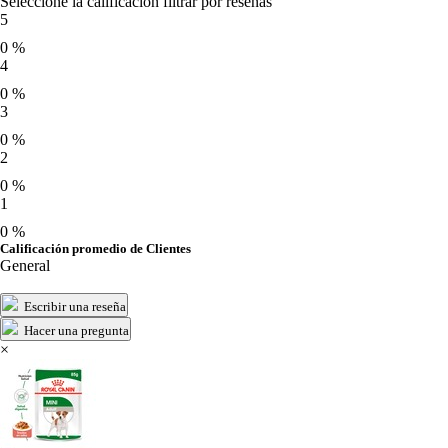
Seleccione la calificación filtrar por reseñas
5
0 %
4
0 %
3
0 %
2
0 %
1
0 %
Calificación promedio de Clientes
General
Escribir una reseña
Hacer una pregunta
×