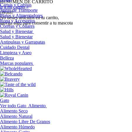
RESUMEN DE CARRITO
Camas y Cobijas
Ir a mi carrito »
Jaulas de Transporte
¡Woof!
Platos y Alimentadores
No tíenes artículos en tu carrito,
Ropa y Accesorios
agrega algo para consentir a tu mascota
Correas y Collares
Salud y Bienestar
Salud y Bienestar
Antipulgas y Garrapatas
Cuidado Dental
Limpieza y Aseo
Belleza
Marcas populares
Gato
Ver todo Gato
Alimento
Alimento Seco
Alimento Natural
Alimento Libre De Granos
Alimento Húmedo