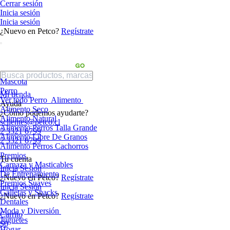
Cerrar sesión
Inicia sesión
Inicia sesión
¿Nuevo en Petco?
Regístrate
Mascota
Perro
Mi tienda
Ver todo Perro
Alimento
Ayuda
Alimento Seco
¿Cómo podemos ayudarte?
Alimento Natural
sclientes@petco.cl
Alimento Perros Talla Grande
2 3321 6799
Alimento Libre De Granos
2 3321 6799
Alimento Perros Cachorros
Premios
Tu cuenta
Carnaza y Masticables
Inicia Sesión
De Entrenamiento
¿Nuevo en Petco?
Regístrate
Premios Suaves
Inicia Sesión
Galletas y Snacks
¿Nuevo en Petco?
Regístrate
Dentales
Moda y Diversión
Carrito
Juguetes
$0
Hogar