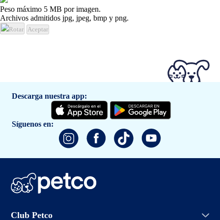
Peso máximo 5 MB por imagen.
Archivos admitidos jpg, jpeg, bmp y png.
Rotar
Aceptar
Descarga nuestra app:
Síguenos en:
Iniciar sesión
Club Petco