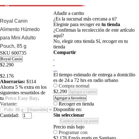
Añadir a carrito
¿Es la sucursal más cercana a ti?
Royal Canin
Elegiste para recoger en
tu tienda
Alimento Húmedo
¿Confirmas la recolección de este artículo
aquí?
para Mini Adulto
No, elegir otra tienda
Sí, recoger en tu
Pouch, 85 g
tienda
Compartir
SKU
600735
Royal Canin
$2.290
El tiempo estimado de entrega a domicilio
$2.176
es de 24 a 72 hrs en radio urbano
Ahorrarías:
$114
Compra normal
Ahorra 5 % extra en los
$2.290
Agregar a carrito
siguientes resurtidos de
tu
Petco Easy Buy
.
Agregar a favoritos
Variante:
Recoger en tienda
Disponible en:
Sin seleccionar
Cantidad:
Cambiar pick up point
Precio más bajo
Programar con
$2.176
Envío gratis en Santiago.