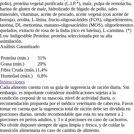
pollo), proteína vegetal purificada (L.I.P.*), maíz, pulpa de remolacha,
harina de gluten de maíz, hidrolizado de hígado de pollo, sales
minerales, vitaminas, aceite de pescado, aceite vegetal (con aceite de
borraja), zeolita, L-lisina, fructo-oligosacáridos (FOS), oligoelementos,
taurina, DL-metionina, manano-oligosacáridos (MOS), oligoelementos
quelados, extracto de rosa de la India (rico en luteína), L-carnitina. (*)
Low Indigestible Proteína: proteína seleccionada por su alta
asimilación.
Análisis Garantizado
Proteína (min.)
31%
Grasa (min.)
20%
Fibra Cruda (máx.)
1,4%
Humedad (máx.)
6,8%
Instrucciones
Cada alimento cuenta con su guía de sugerencia de ración diaria. Sin
embargo, es importante considerar modificaciones sujetas a la
condición corporal de su mascota, nivel de actividad diaria, o
recomendación propuesta por el médico veterinario de cabecera. Favor
tomar en cuenta que la sugerencia total de ración debe ser dividida en
porciones diarias, siendo recomendable que esta no sea menor a 2
porciones en perros adultos, y 3 o 4 porciones en caso de cachorros.
No olvide disponer siempre de agua limpia y fresca, y de cuidar la
transición alimentaria en caso de cambio de alimento.