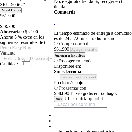
No, elegir otra tienda
Sí, recoger en tu
SKU
600627
tienda
Royal Canin
Compartir
$61.990
$58.890
Ahorrarías:
$3.100
El tiempo estimado de entrega a domicilio
Ahorra 5 % extra en los
es de 24 a 72 hrs en radio urbano
siguientes resurtidos de tu
Compra normal
Petco Easy Buy
.
$61.990
Agregar a carrito
Variante:
Agregar a favoritos
Recoger en tienda
Cantidad:
Disponible en:
Sin seleccionar
Cambiar pick up point
Precio más bajo
Programar con
$58.890
Envío gratis en Santiago.
Ubicar pick up point
Back
-
de
pick up points encontrados