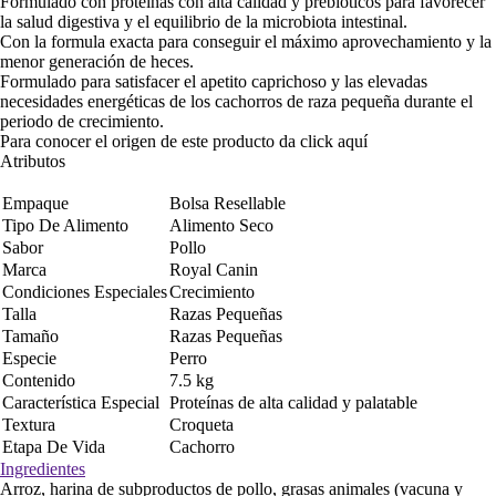
Formulado con proteínas con alta calidad y prebióticos para favorecer
la salud digestiva y el equilibrio de la microbiota intestinal.
Con la formula exacta para conseguir el máximo aprovechamiento y la
menor generación de heces.
Formulado para satisfacer el apetito caprichoso y las elevadas
necesidades energéticas de los cachorros de raza pequeña durante el
periodo de crecimiento.
Para conocer el origen de este producto da click
aquí
Atributos
Empaque
Bolsa Resellable
Tipo De Alimento
Alimento Seco
Sabor
Pollo
Marca
Royal Canin
Condiciones Especiales
Crecimiento
Talla
Razas Pequeñas
Tamaño
Razas Pequeñas
Especie
Perro
Contenido
7.5 kg
Característica Especial
Proteínas de alta calidad y palatable
Textura
Croqueta
Etapa De Vida
Cachorro
Ingredientes
Arroz, harina de subproductos de pollo, grasas animales (vacuna y