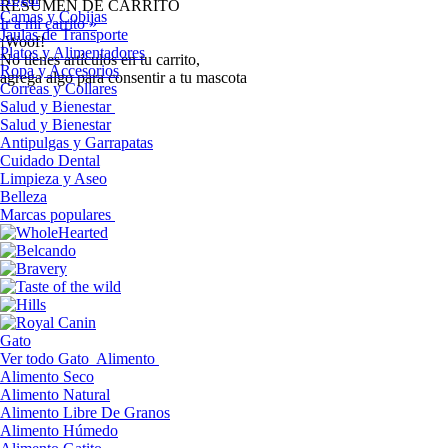
RESUMEN DE CARRITO
Camas y Cobijas
Ir a mi carrito »
Jaulas de Transporte
¡Woof!
Platos y Alimentadores
No tíenes artículos en tu carrito,
Ropa y Accesorios
agrega algo para consentir a tu mascota
Correas y Collares
Salud y Bienestar
Salud y Bienestar
Antipulgas y Garrapatas
Cuidado Dental
Limpieza y Aseo
Belleza
Marcas populares
Gato
Ver todo Gato
Alimento
Alimento Seco
Alimento Natural
Alimento Libre De Granos
Alimento Húmedo