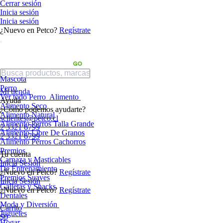
Cerrar sesión
Inicia sesión
Inicia sesión
¿Nuevo en Petco?
Regístrate
Mascota
Perro
Mi tienda
Ver todo Perro
Alimento
Ayuda
Alimento Seco
¿Cómo podemos ayudarte?
Alimento Natural
sclientes@petco.cl
Alimento Perros Talla Grande
2 3321 6799
Alimento Libre De Granos
2 3321 6799
Alimento Perros Cachorros
Premios
Tu cuenta
Carnaza y Masticables
Inicia Sesión
De Entrenamiento
¿Nuevo en Petco?
Regístrate
Premios Suaves
Inicia Sesión
Galletas y Snacks
¿Nuevo en Petco?
Regístrate
Dentales
Moda y Diversión
Carrito
Juguetes
$0
Hogar