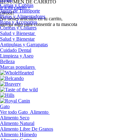
RESUMEN DE CARRITO
Camas y Cobijas
Ir a mi carrito »
Jaulas de Transporte
¡Woof!
Platos y Alimentadores
No tíenes artículos en tu carrito,
Ropa y Accesorios
agrega algo para consentir a tu mascota
Correas y Collares
Salud y Bienestar
Salud y Bienestar
Antipulgas y Garrapatas
Cuidado Dental
Limpieza y Aseo
Belleza
Marcas populares
Gato
Ver todo Gato
Alimento
Alimento Seco
Alimento Natural
Alimento Libre De Granos
Alimento Húmedo