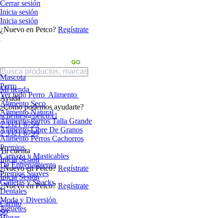
Cerrar sesión
Inicia sesión
Inicia sesión
¿Nuevo en Petco?
Regístrate
Mascota
Perro
Mi tienda
Ver todo Perro
Alimento
Ayuda
Alimento Seco
¿Cómo podemos ayudarte?
Alimento Natural
sclientes@petco.cl
Alimento Perros Talla Grande
2 3321 6799
Alimento Libre De Granos
2 3321 6799
Alimento Perros Cachorros
Premios
Tu cuenta
Carnaza y Masticables
Inicia Sesión
De Entrenamiento
¿Nuevo en Petco?
Regístrate
Premios Suaves
Inicia Sesión
Galletas y Snacks
¿Nuevo en Petco?
Regístrate
Dentales
Moda y Diversión
Carrito
Juguetes
$0
Hogar