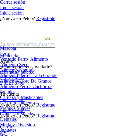
Cerrar sesión
Inicia sesión
Inicia sesión
¿Nuevo en Petco?
Regístrate
Mascota
Perro
Mi tienda
Ver todo Perro
Alimento
Ayuda
Alimento Seco
¿Cómo podemos ayudarte?
Alimento Natural
sclientes@petco.cl
Alimento Perros Talla Grande
2 3321 6799
Alimento Libre De Granos
2 3321 6799
Alimento Perros Cachorros
Premios
Tu cuenta
Carnaza y Masticables
Inicia Sesión
De Entrenamiento
¿Nuevo en Petco?
Regístrate
Premios Suaves
Inicia Sesión
Galletas y Snacks
¿Nuevo en Petco?
Regístrate
Dentales
Moda y Diversión
Carrito
Juguetes
$0
Hogar