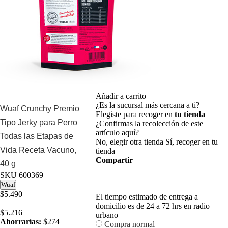
Añadir a carrito
¿Es la sucursal más cercana a ti?
Wuaf Crunchy Premio
Elegiste para recoger en
tu tienda
Tipo Jerky para Perro
¿Confirmas la recolección de este
artículo aquí?
Todas las Etapas de
No, elegir otra tienda
Sí, recoger en tu
Vida Receta Vacuno,
tienda
Compartir
40 g
SKU
600369
Wuaf
$5.490
El tiempo estimado de entrega a
domicilio es de 24 a 72 hrs en radio
$5.216
urbano
Ahorrarías:
$274
Compra normal