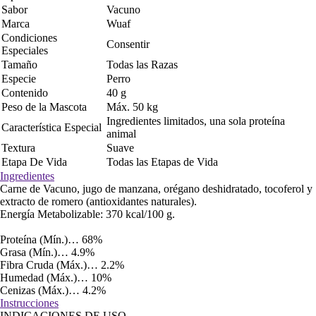
Sabor
Vacuno
Marca
Wuaf
Condiciones
Consentir
Especiales
Tamaño
Todas las Razas
Especie
Perro
Contenido
40 g
Peso de la Mascota
Máx. 50 kg
Ingredientes limitados, una sola proteína
Característica Especial
animal
Textura
Suave
Etapa De Vida
Todas las Etapas de Vida
Ingredientes
Carne de Vacuno, jugo de manzana, orégano deshidratado, tocoferol y
extracto de romero (antioxidantes naturales).
Energía Metabolizable: 370 kcal/100 g.
Proteína (Mín.)… 68%
Grasa (Mín.)… 4.9%
Fibra Cruda (Máx.)… 2.2%
Humedad (Máx.)… 10%
Cenizas (Máx.)… 4.2%
Instrucciones
INDICACIONES DE USO