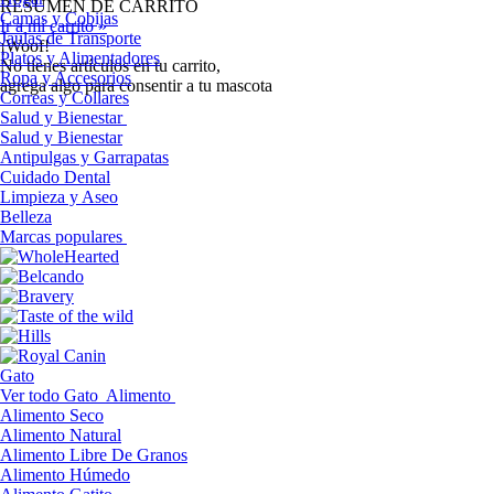
RESUMEN DE CARRITO
Camas y Cobijas
Ir a mi carrito »
Jaulas de Transporte
¡Woof!
Platos y Alimentadores
No tíenes artículos en tu carrito,
Ropa y Accesorios
agrega algo para consentir a tu mascota
Correas y Collares
Salud y Bienestar
Salud y Bienestar
Antipulgas y Garrapatas
Cuidado Dental
Limpieza y Aseo
Belleza
Marcas populares
Gato
Ver todo Gato
Alimento
Alimento Seco
Alimento Natural
Alimento Libre De Granos
Alimento Húmedo