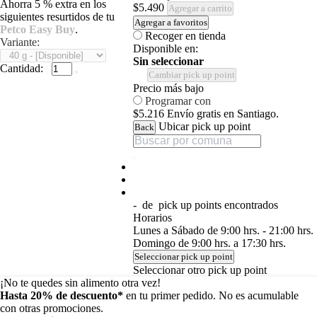
Ahorra 5 % extra en los
$5.490
Agregar a carrito
siguientes resurtidos de tu
Agregar a favoritos
Petco Easy Buy
.
Recoger en tienda
Variante:
Disponible en:
Sin seleccionar
Cantidad:
Cambiar pick up point
Precio más bajo
Programar con
$5.216
Envío gratis en Santiago.
Ubicar pick up point
Back
-
de
pick up points encontrados
Horarios
Lunes a Sábado de 9:00 hrs. - 21:00 hrs.
Domingo de 9:00 hrs. a 17:30 hrs.
Seleccionar pick up point
Seleccionar otro pick up point
¡No te quedes sin alimento otra vez!
Hasta 20% de descuento*
en tu primer pedido. No es acumulable
con otras promociones.