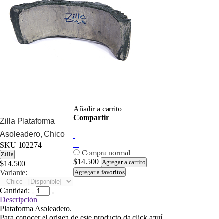
Añadir a carrito
Compartir
Zilla Plataforma
Asoleadero, Chico
SKU
102274
Compra normal
Zilla
$14.500
Agregar a carrito
$14.500
Variante:
Agregar a favoritos
Cantidad:
Descripción
Plataforma Asoleadero.
Para conocer el origen de este producto da click
aquí