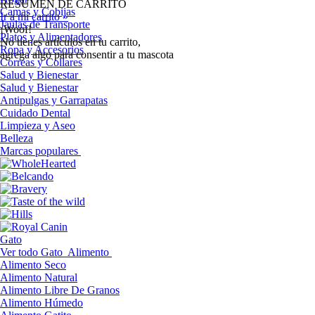
RESUMEN DE CARRITO
Camas y Cobijas
Ir a mi carrito »
Jaulas de Transporte
¡Woof!
Platos y Alimentadores
No tíenes artículos en tu carrito,
Ropa y Accesorios
agrega algo para consentir a tu mascota
Correas y Collares
Salud y Bienestar
Salud y Bienestar
Antipulgas y Garrapatas
Cuidado Dental
Limpieza y Aseo
Belleza
Marcas populares
Gato
Ver todo Gato
Alimento
Alimento Seco
Alimento Natural
Alimento Libre De Granos
Alimento Húmedo