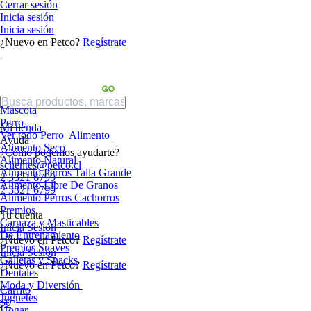
Cerrar sesión
Inicia sesión
Inicia sesión
¿Nuevo en Petco?
Regístrate
Mascota
Perro
Mi tienda
Ver todo Perro
Alimento
Ayuda
Alimento Seco
¿Cómo podemos ayudarte?
Alimento Natural
sclientes@petco.cl
Alimento Perros Talla Grande
2 3321 6799
Alimento Libre De Granos
2 3321 6799
Alimento Perros Cachorros
Premios
Tu cuenta
Carnaza y Masticables
Inicia Sesión
De Entrenamiento
¿Nuevo en Petco?
Regístrate
Premios Suaves
Inicia Sesión
Galletas y Snacks
¿Nuevo en Petco?
Regístrate
Dentales
Moda y Diversión
Carrito
Juguetes
$0
Hogar