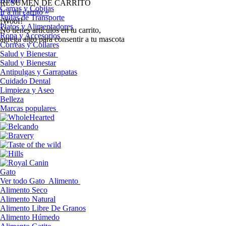
RESUMEN DE CARRITO
Camas y Cobijas
Ir a mi carrito »
Jaulas de Transporte
¡Woof!
Platos y Alimentadores
No tíenes artículos en tu carrito,
Ropa y Accesorios
agrega algo para consentir a tu mascota
Correas y Collares
Salud y Bienestar
Salud y Bienestar
Antipulgas y Garrapatas
Cuidado Dental
Limpieza y Aseo
Belleza
Marcas populares
Gato
Ver todo Gato
Alimento
Alimento Seco
Alimento Natural
Alimento Libre De Granos
Alimento Húmedo