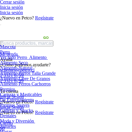
Cerrar sesión
Inicia sesión
Inicia sesión
¿Nuevo en Petco?
Regístrate
Mascota
Perro
Mi tienda
Ver todo Perro
Alimento
Ayuda
Alimento Seco
¿Cómo podemos ayudarte?
Alimento Natural
sclientes@petco.cl
Alimento Perros Talla Grande
2 3321 6799
Alimento Libre De Granos
2 3321 6799
Alimento Perros Cachorros
Premios
Tu cuenta
Carnaza y Masticables
Inicia Sesión
De Entrenamiento
¿Nuevo en Petco?
Regístrate
Premios Suaves
Inicia Sesión
Galletas y Snacks
¿Nuevo en Petco?
Regístrate
Dentales
Moda y Diversión
Carrito
Juguetes
$0
Hogar