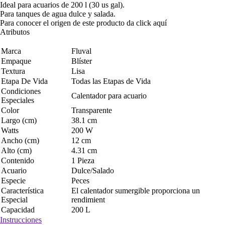
Ideal para acuarios de 200 l (30 us gal).
Para tanques de agua dulce y salada.
Para conocer el origen de este producto da click
aquí
Atributos
Marca
Fluval
Empaque
Blíster
Textura
Lisa
Etapa De Vida
Todas las Etapas de Vida
Condiciones
Calentador para acuario
Especiales
Color
Transparente
Largo (cm)
38.1 cm
Watts
200 W
Ancho (cm)
12 cm
Alto (cm)
4.31 cm
Contenido
1 Pieza
Acuario
Dulce/Salado
Especie
Peces
Característica
El calentador sumergible proporciona un
Especial
rendimient
Capacidad
200 L
Instrucciones