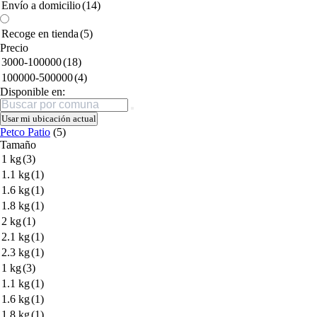
Envío a domicilio
(14)
Recoge en tienda
(5)
Precio
3000-100000
(18)
100000-500000
(4)
Disponible en:
Buscar
Usar mi ubicación actual
Petco Patio
(5)
Tamaño
1 kg
(3)
1.1 kg
(1)
1.6 kg
(1)
1.8 kg
(1)
2 kg
(1)
2.1 kg
(1)
2.3 kg
(1)
1 kg
(3)
1.1 kg
(1)
1.6 kg
(1)
1.8 kg
(1)