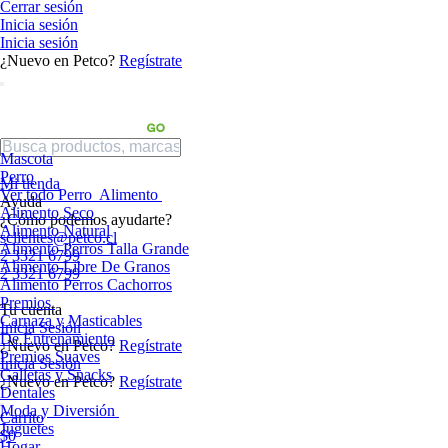
Cerrar sesión
Inicia sesión
Inicia sesión
¿Nuevo en Petco?
Regístrate
Mascota
Perro
Mi tienda
Ver todo Perro
Alimento
Ayuda
Alimento Seco
¿Cómo podemos ayudarte?
Alimento Natural
sclientes@petco.cl
Alimento Perros Talla Grande
2 3321 6799
Alimento Libre De Granos
2 3321 6799
Alimento Perros Cachorros
Premios
Tu cuenta
Carnaza y Masticables
Inicia Sesión
De Entrenamiento
¿Nuevo en Petco?
Regístrate
Premios Suaves
Inicia Sesión
Galletas y Snacks
¿Nuevo en Petco?
Regístrate
Dentales
Moda y Diversión
Carrito
Juguetes
$0
Hogar