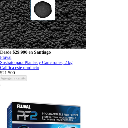
Desde
$29.990
en
Santiago
Fluval
Sustrato para Plantas y Camarones, 2 kg
Califica este producto
$21.500
Agregar a carrito