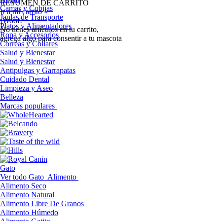
RESUMEN DE CARRITO
Camas y Cobijas
Ir a mi carrito »
Jaulas de Transporte
¡Woof!
Platos y Alimentadores
No tíenes artículos en tu carrito,
Ropa y Accesorios
agrega algo para consentir a tu mascota
Correas y Collares
Salud y Bienestar
Salud y Bienestar
Antipulgas y Garrapatas
Cuidado Dental
Limpieza y Aseo
Belleza
Marcas populares
Gato
Ver todo Gato
Alimento
Alimento Seco
Alimento Natural
Alimento Libre De Granos
Alimento Húmedo