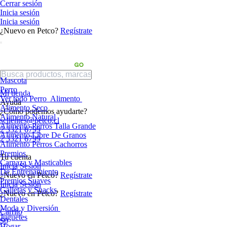
Cerrar sesión
Inicia sesión
Inicia sesión
¿Nuevo en Petco?
Regístrate
Mascota
Perro
Mi tienda
Ver todo Perro
Alimento
Ayuda
Alimento Seco
¿Cómo podemos ayudarte?
Alimento Natural
sclientes@petco.cl
Alimento Perros Talla Grande
2 3321 6799
Alimento Libre De Granos
2 3321 6799
Alimento Perros Cachorros
Premios
Tu cuenta
Carnaza y Masticables
Inicia Sesión
De Entrenamiento
¿Nuevo en Petco?
Regístrate
Premios Suaves
Inicia Sesión
Galletas y Snacks
¿Nuevo en Petco?
Regístrate
Dentales
Moda y Diversión
Carrito
Juguetes
$0
Hogar