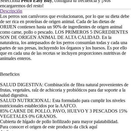
Selecciona
Petco Easy Buy
, configura tu frecuencia y ¡Nos
encargaremos del resto!
Descripción
Los perros son carnívoros que evolucionaron, por lo que su dieta debe
de ser rica en proteínas de origen animal. Cada de las dietas de
ORIJEN contienen hasta un 90% de ingredientes de origen animal
como carne, pollo o pescado. LOS PRIMEROS 5 INGREDIENTES
SON DE ORIGEN ANIMAL DE ALTA CALIDAD. En la
naturaleza, los antepasados de los perros consumían todas y cada una
partes de sus presas, incluyendo los órganos y los huesos. Es por ello
que en cada una de las recetas se incluyen proporciones nutritivas de
animales enteros.
Beneficios
SALUD DIGESTIVA: Combinación de fibra natural provenientes de
frutas, vegetales, raíz de achicoria y probióticos para dar soporte a la
salud digestiva.
SALUD NUTRICIONAL: Esta formulado para cumplir los niveles
nutricionales establecidos por la AAFCO.
85% CARNE DE POLLO, PAVO, HUEVO Y 3 PESCADOS 15%
VEGETALES 0% GRANOS.
Cubierta de hígado de pollo liofilizado para mayor palatabilidad.
Para conocer el origen de este producto da click
aquí