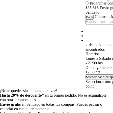
Programar co
$35.616
Envío gr
Santiago.
Ubicar pick
Back
-
de
pick up poi
encontrados
Horarios
Lunes a Sábado d
- 21:00 hrs.
Domingo de 9:00 
17:30 hrs.
Seleccionar pick up
Seleccionar otro 
point
¡No te quedes sin alimento otra vez!
Hasta 20% de descuento*
en tu primer pedido. No es acumulable
con otras promociones.
Envío gratis
en Santiago en todas tus compras. Puedes pausar o
cancelar en cualquier momento.