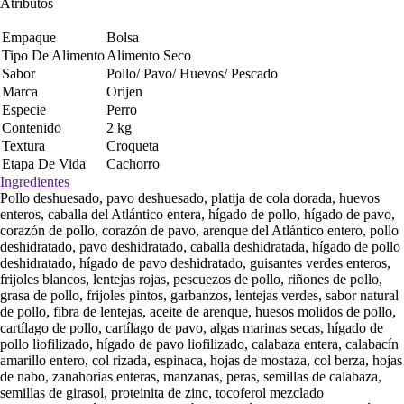
Atributos
Empaque
Bolsa
Tipo De Alimento
Alimento Seco
Sabor
Pollo/ Pavo/ Huevos/ Pescado
Marca
Orijen
Especie
Perro
Contenido
2 kg
Textura
Croqueta
Etapa De Vida
Cachorro
Ingredientes
Pollo deshuesado, pavo deshuesado, platija de cola dorada, huevos
enteros, caballa del Atlántico entera, hígado de pollo, hígado de pavo,
corazón de pollo, corazón de pavo, arenque del Atlántico entero, pollo
deshidratado, pavo deshidratado, caballa deshidratada, hígado de pollo
deshidratado, hígado de pavo deshidratado, guisantes verdes enteros,
frijoles blancos, lentejas rojas, pescuezos de pollo, riñones de pollo,
grasa de pollo, frijoles pintos, garbanzos, lentejas verdes, sabor natural
de pollo, fibra de lentejas, aceite de arenque, huesos molidos de pollo,
cartílago de pollo, cartílago de pavo, algas marinas secas, hígado de
pollo liofilizado, hígado de pavo liofilizado, calabaza entera, calabacín
amarillo entero, col rizada, espinaca, hojas de mostaza, col berza, hojas
de nabo, zanahorias enteras, manzanas, peras, semillas de calabaza,
semillas de girasol, proteinita de zinc, tocoferol mezclado