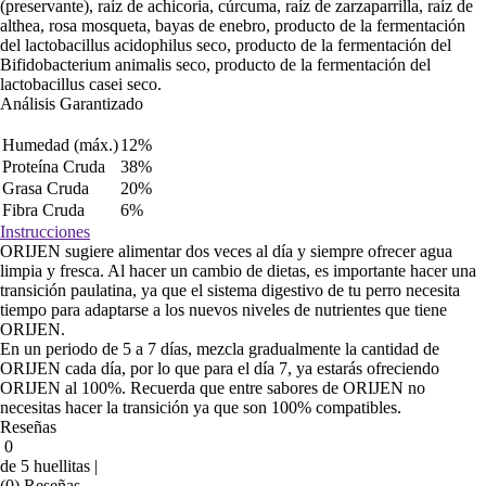
(preservante), raíz de achicoria, cúrcuma, raíz de zarzaparrilla, raíz de
althea, rosa mosqueta, bayas de enebro, producto de la fermentación
del lactobacillus acidophilus seco, producto de la fermentación del
Bifidobacterium animalis seco, producto de la fermentación del
lactobacillus casei seco.
Análisis Garantizado
Humedad (máx.)
12%
Proteína Cruda
38%
Grasa Cruda
20%
Fibra Cruda
6%
Instrucciones
ORIJEN sugiere alimentar dos veces al día y siempre ofrecer agua
limpia y fresca. Al hacer un cambio de dietas, es importante hacer una
transición paulatina, ya que el sistema digestivo de tu perro necesita
tiempo para adaptarse a los nuevos niveles de nutrientes que tiene
ORIJEN.
En un periodo de 5 a 7 días, mezcla gradualmente la cantidad de
ORIJEN cada día, por lo que para el día 7, ya estarás ofreciendo
ORIJEN al 100%. Recuerda que entre sabores de ORIJEN no
necesitas hacer la transición ya que son 100% compatibles.
Reseñas
0
de 5 huellitas |
(0) Reseñas