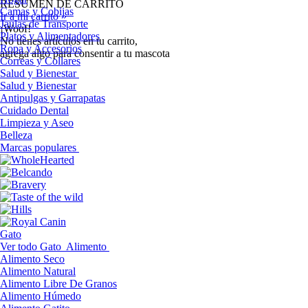
RESUMEN DE CARRITO
Camas y Cobijas
Ir a mi carrito »
Jaulas de Transporte
¡Woof!
Platos y Alimentadores
No tíenes artículos en tu carrito,
Ropa y Accesorios
agrega algo para consentir a tu mascota
Correas y Collares
Salud y Bienestar
Salud y Bienestar
Antipulgas y Garrapatas
Cuidado Dental
Limpieza y Aseo
Belleza
Marcas populares
Gato
Ver todo Gato
Alimento
Alimento Seco
Alimento Natural
Alimento Libre De Granos
Alimento Húmedo