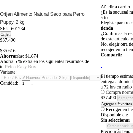
Añadir a carrito
¿Es la sucursal 
Orijen Alimento Natural Seco para Perro
a ti?
Puppy, 2 kg
Elegiste para re
tienda
SKU
601234
¿Confirmas la re
Orijen
de este artículo a
$37.490
No, elegir otra ti
recoger en tu tie
$35.616
Compartir
Ahorrarías:
$1.874
Ahorra 5 % extra en los siguientes resurtidos de
tu
Petco Easy Buy
.
Variante:
El tiempo estima
entrega a domicil
Cantidad:
a 72 hrs en radio
Compra norma
$37.490
Agregar a
Agregar a favoritos
Recoger en ti
Disponible en:
Sin seleccionar
Cambiar pick u
Precio más bajo