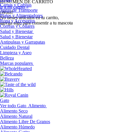
RESUMEN DE CARRITO
Camas y Cobijas
Ir a mi carrito »
Jaulas de Transporte
¡Woof!
Platos y Alimentadores
No tíenes artículos en tu carrito,
Ropa y Accesorios
agrega algo para consentir a tu mascota
Correas y Collares
Salud y Bienestar
Salud y Bienestar
Antipulgas y Garrapatas
Cuidado Dental
Limpieza y Aseo
Belleza
Marcas populares
Gato
Ver todo Gato
Alimento
Alimento Seco
Alimento Natural
Alimento Libre De Granos
Alimento Húmedo