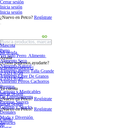
Cerrar sesión
Inicia sesión
Inicia sesión
¿Nuevo en Petco?
Regístrate
Mascota
Perro
Mi tienda
Ver todo Perro
Alimento
Ayuda
Alimento Seco
¿Cómo podemos ayudarte?
Alimento Natural
sclientes@petco.cl
Alimento Perros Talla Grande
2 3321 6799
Alimento Libre De Granos
2 3321 6799
Alimento Perros Cachorros
Premios
Tu cuenta
Carnaza y Masticables
Inicia Sesión
De Entrenamiento
¿Nuevo en Petco?
Regístrate
Premios Suaves
Inicia Sesión
Galletas y Snacks
¿Nuevo en Petco?
Regístrate
Dentales
Moda y Diversión
Carrito
Juguetes
$0
Hogar