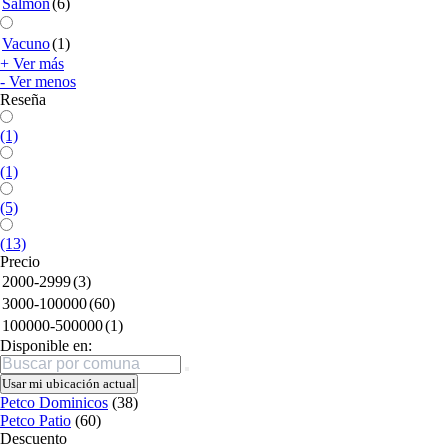
Salmón
(6)
Vacuno
(1)
+ Ver más
- Ver menos
Reseña
(1)
(1)
(5)
(13)
Precio
2000-2999
(3)
3000-100000
(60)
100000-500000
(1)
Disponible en:
Buscar
Usar mi ubicación actual
Petco Dominicos
(38)
Petco Patio
(60)
Descuento