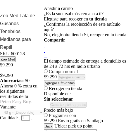
Añadir a carrito
¿Es la sucursal más cercana a ti?
Zoo Med Lata de
Elegiste para recoger en
tu tienda
Gusanos
¿Confirmas la recolección de este artículo
aquí?
Tenebrios
No, elegir otra tienda
Sí, recoger en tu tienda
Medianos para
Compartir
Reptil
SKU
600128
Zoo Med
El tiempo estimado de entrega a domicilio es
$9.290
de 24 a 72 hrs en radio urbano
Compra normal
$9.290
$9.290
Agregar a carrito
Ahorrarías:
$0
Agregar a favoritos
Ahorra 0 % extra en
Recoger en tienda
los siguientes
Disponible en:
resurtidos de tu
Sin seleccionar
Petco Easy Buy
.
Cambiar pick up point
Variante:
Precio más bajo
Programar con
Cantidad:
$9.290
Envío gratis en Santiago.
Ubicar pick up point
Back