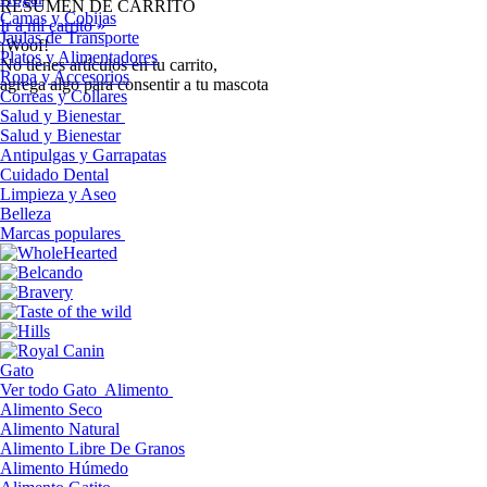
RESUMEN DE CARRITO
Camas y Cobijas
Ir a mi carrito »
Jaulas de Transporte
¡Woof!
Platos y Alimentadores
No tíenes artículos en tu carrito,
Ropa y Accesorios
agrega algo para consentir a tu mascota
Correas y Collares
Salud y Bienestar
Salud y Bienestar
Antipulgas y Garrapatas
Cuidado Dental
Limpieza y Aseo
Belleza
Marcas populares
Gato
Ver todo Gato
Alimento
Alimento Seco
Alimento Natural
Alimento Libre De Granos
Alimento Húmedo