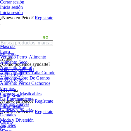
Cerrar sesión
Inicia sesión
Inicia sesión
¿Nuevo en Petco?
Regístrate
Mascota
Perro
Mi tienda
Ver todo Perro
Alimento
Ayuda
Alimento Seco
¿Cómo podemos ayudarte?
Alimento Natural
sclientes@petco.cl
Alimento Perros Talla Grande
2 3321 6799
Alimento Libre De Granos
2 3321 6799
Alimento Perros Cachorros
Premios
Tu cuenta
Carnaza y Masticables
Inicia Sesión
De Entrenamiento
¿Nuevo en Petco?
Regístrate
Premios Suaves
Inicia Sesión
Galletas y Snacks
¿Nuevo en Petco?
Regístrate
Dentales
Moda y Diversión
Carrito
Juguetes
$0
Hogar