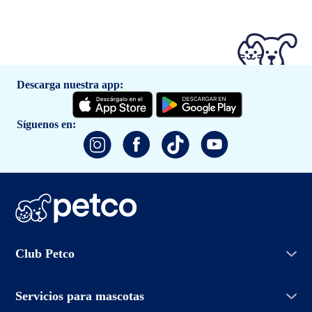
Descarga nuestra app:
Síguenos en:
Iniciar sesión
Club Petco
Crear cuenta
Entrenamiento
Conoce Club Petco
Grooming Salon
Servicios para mascotas
Promociones
Adopciones