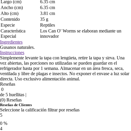
Largo (cm)
6.35 cm
Ancho (cm)
6.35 cm
Alto (cm)
3.81 cm
Contenido
35 g
Especie
Reptiles
Característica
Los Can O' Worms se elaboran mediante un
Especial
innovador
Ingredientes
Gusanos naturales.
Instrucciones
Simplemente levante la tapa con lengüeta, retire la tapa y sirva. Una
vez abiertas, las porciones no utilizadas se pueden guardar en el
refrigerador hasta por 1 semana. Almacenar en un área fresca, seca,
ventilada y libre de plagas e insectos. No exponer el envase a luz solar
directa. Uso exclusivo alimentación animal.
Reseñas
0
de 5 huellitas |
(0) Reseñas
Reseñas de Clientes
Seleccione la calificación filtrar por reseñas
5
0 %
4